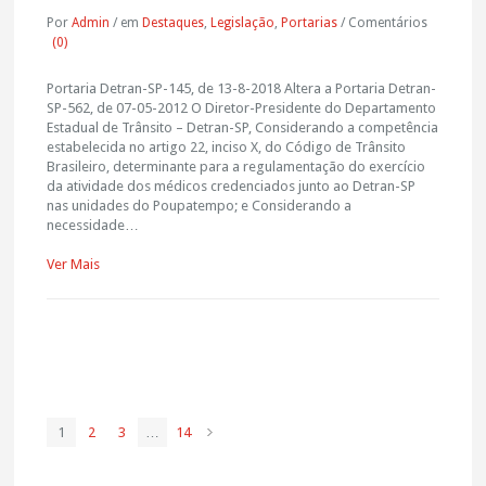
Por
Admin
/
em
Destaques
,
Legislação
,
Portarias
/
Comentários
(0)
Portaria Detran-SP-145, de 13-8-2018 Altera a Portaria Detran-
SP-562, de 07-05-2012 O Diretor-Presidente do Departamento
Estadual de Trânsito – Detran-SP, Considerando a competência
estabelecida no artigo 22, inciso X, do Código de Trânsito
Brasileiro, determinante para a regulamentação do exercício
da atividade dos médicos credenciados junto ao Detran-SP
nas unidades do Poupatempo; e Considerando a
necessidade…
Ver Mais
1
2
3
…
14