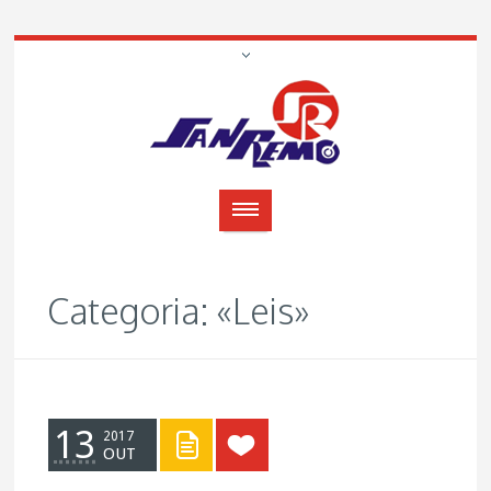
Categoria: «Leis»
13
2017
OUT