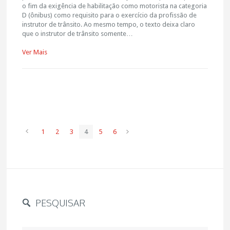
o fim da exigência de habilitação como motorista na categoria
D (ônibus) como requisito para o exercício da profissão de
instrutor de trânsito. Ao mesmo tempo, o texto deixa claro
que o instrutor de trânsito somente…
Ver Mais
1
2
3
4
5
6
PESQUISAR