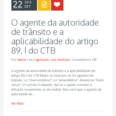
22
2016
SET
O agente da autoridade
de trânsito e a
aplicabilidade do artigo
89, I do CTB
Por
Admin
/
em
Legislação
,
Leis
,
Notícias
/
Comentários
Off
O agente da autoridade de trânsito e a aplicabilidade do
artigo 89, I do CTB Muito se ouve por aí: Os agentes de
trânsito, os “marronzinhos”, os “amarelinhos” devem ter “bom
senso”; O correto é advertir, daí se o sujeito cometer a
infração novamente, aí sim multar. Mas será que o agente da
autoridade de…
Ver Mais